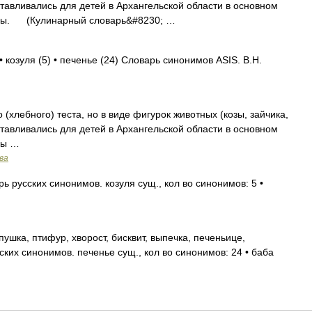
отавливались для детей в Архангельской области в основном
ины. (Кулинарный словарь&#8230; …
• козуля (5) • печенье (24) Словарь синонимов ASIS. В.Н.
ебного) теста, но в виде фигурок животных (козы, зайчика,
отавливались для детей в Архангельской области в основном
ны …
ва
ь русских синонимов. козуля сущ., кол во синонимов: 5 •
ушка, птифур, хворост, бисквит, выпечка, печеньице,
ких синонимов. печенье сущ., кол во синонимов: 24 • баба