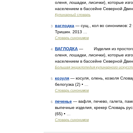
оленя, лошадки, лисички), которые изг
населением в бассейне Северной Дв
Кулинарный словарь
ваглодка
— сущ., кол во синонимов: 2 
3
Тришин. 2013 …
Словарь синонимов
ВАГЛОДКА
— Изделия из простого (хл
4
оленя, лошадки, лисички), которые изг
населением в бассейне Северной Дви
Большая энциклопедия кулинарного искусст
козуля
— косуля, олень, козюля Словар
5
белогузка (2) • …
Словарь синонимов
печенье
— вафля, печево, галета, памп
6
выпечные изделия, крекер Словарь русс
(65) • …
Словарь синонимов