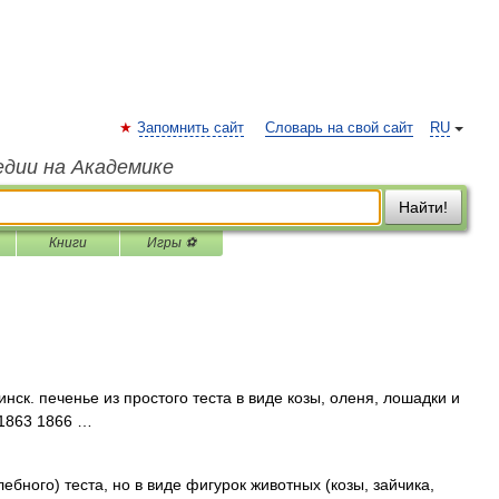
Запомнить сайт
Словарь на свой сайт
RU
едии на Академике
Найти!
Книги
Игры ⚽
инск. печенье из простого теста в виде козы, оленя, лошадки и
 1863 1866 …
ного) теста, но в виде фигурок животных (козы, зайчика,