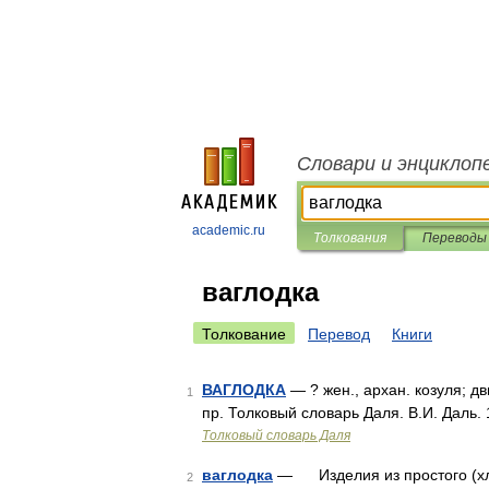
Словари и энциклоп
academic.ru
Толкования
Переводы
ваглодка
Толкование
Перевод
Книги
ВАГЛОДКА
— ? жен., архан. козуля; дв
1
пр. Толковый словарь Даля. В.И. Даль.
Толковый словарь Даля
ваглодка
— Изделия из простого (хлеб
2